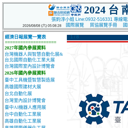
2024 台
張鈞淳小姐 Line:0932-516331 專線電話
國際展覽
貿協展覽手冊
國
2026/08/08 (六) 05:08:28
1 / 8
經濟日報展覽一覽表
====================
2027年國內參展資料
台灣機器人與智慧自動化展&
台北國際自動化工業大展
台灣國際室內設計博覽會
2026年國內參展資料
臺中工具機暨智慧製造展
高雄國際建材大展
台北自動化展
台灣室內設計博覽會
臺中AI機器人應用展
台中自動化工業展
高雄自動化工業展
高雄國際儀器化工展