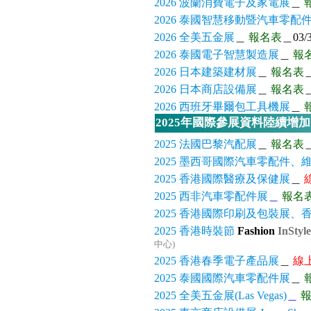
2026 波蘭消費電子及家電展
＿
2026 泰國智慧移動暨汽車零配
2026 全美五金展
＿
報名表
＿03/3
2026 泰國電子智慧製造展
＿
報
2026 日本建築建材展
＿
報名表
＿
2026 日本商店設備展
＿
報名表
＿
2026 西班牙畢爾包工具機展
＿
2025年國際參展資料陸續增
2025 法國巴黎汽配展
＿
報名表
＿
2025 墨西哥國際汽車零配件
2025 香港國際醫療及保健展
＿
2025 西非汽車零配件展
＿
報名
2025 香港國際印刷及包裝展
2025 香港時裝節
Fashion
InStyl
中心)
2025 香港春季電子產品展
＿
線
2025 泰國國際汽車零配件展
＿
2025 全美五金展(Las Vegas)
＿