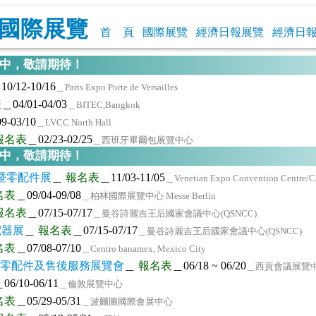
國際展覽
首 頁
國際展覽
經濟日報展覽
經濟日
加中，敬請期待！
10/12-10/16
＿Paris Expo Porte de Versailles
表
＿04/01-04/03
＿BITEC,Bangkok
9-03/10
＿LVCC North Hall
報名表
＿02/23-02/25
＿西班牙畢爾包展覽中心
加中，敬請期待！
務暨零配件展
＿
報名表
＿11/03-11/05
＿Venetian Expo Convention Centre/Ca
名表
＿09/04-09/08
＿柏林國際展覽中心 Messe Berlin
報名表
＿07/15-07/17
＿曼谷詩麗吉王后國家會議中心(QSNCC)
電器展
＿
報名表
＿07/15-07/17
＿曼谷詩麗吉王后國家會議中心(QSNCC)
名表
＿07/08-07/10
＿Centro banamex, Mexico City
汽機車零配件及售後服務展覽會
＿
報名表
＿06/18 ~ 06/20
＿西貢會議展覽中心
06/10-06/11
＿倫敦展覽中心
名表
＿05/29-05/31
＿波爾圖國際會展中心