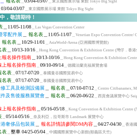
＿
報名表
03/04-03/07
＿
＿東京國際展示場 東館 Tokyo Big Sight
03/04-03/07
＿
＿東京國際展示場 東館 Tokyo Big Sight
加中，敬請期待！
表
＿11/05-11/08
＿Las Vegas Convention Center
務暨零配件展
＿
報名表
＿11/05-11/07
＿Venetian Expo Convention Centre/ C
＿
報名表
＿10/29-11/01
＿AsiaWorld-Arena (亞洲國際博覽館)
名表
＿10/13-10/16
＿Hong Kong Convention & Exhibition Centre (灣
上報名操作指南
＿10/13-10/16
＿Hong Kong Convention & Exhibitio
線上報名操作指南
09/10-09/14
＿
＿德國法蘭克福展覽會場
報名表
07/17-07/20
＿
＿泰國曼谷國際貿易中心
報名表
07/17-07/20
＿
＿泰國曼谷國際貿易中心
、維修工具及檢測設備展
＿
報名表
＿07/10-07/12
＿Centro Citibanamex, M
零配件及售後服務展覽會
＿
報名表
＿06/20-06/22
＿西貢會議展覽中心 Saigon E
線上報名操作指南
＿05/16-05/18
＿Kong Convention & Exhibition C
表
05/14-05/16
＿
＿奈及利亞，拉哥斯市 Landmark 展覽中心
、香港奢侈品包裝展
＿
報名詳情請參閱DM內容
＿04/27-04/30
＿香港
名表
整車 04/25-05/04
＿
＿中國國際展覽中心新館(順義區天竺)