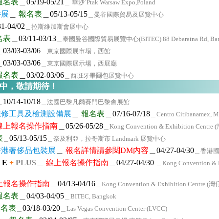
報名表
＿05/19-05/21
＿ 華沙˙Ptak Warsaw Expo,Poland
件展
＿
報名表
＿05/13-05/15
＿曼谷國際貿易及展覽中心
1-04/02
＿拉斯維加斯會展中心
名表
＿03/11-03/13
＿泰國曼谷國際貿易展覽中心(BITEC) 88 Debaratna Rd, Bang Na
03/03-03/06
＿東京國際展市場，西館
03/03-03/06
＿東京國際展示場，西展廳
報名表
＿03/02-03/06
＿西班牙畢爾包展覽中心
加中，敬請期待！
10/14-10/18
＿法國巴黎凡爾賽門巴黎會展館
、維修工具及檢測設備展
＿
報名表
＿07/16-07/18
＿Centro Citibanamex, M
線上報名操作指南
＿05/26-05/28
＿Kong Convention & Exhibition C
表
05/13-05/15
＿
＿奈及利亞，拉哥斯市 Landmark 展覽中心
、香港奢侈品包裝展
＿
報名詳情請參閱DM內容
＿04/27-04/30
＿香港
e
E
+
PLUS
＿
線上報名操作指南
＿04/27-04/30
＿Kong Convention 
上報名操作指南
＿04/13-04/16
＿Kong Convention & Exhibition Cen
報名表
＿04/03-04/05
＿BITEC, Bangkok
報名表
03/18-03/20
＿
＿Las Vegas Convention Center (LVCC)