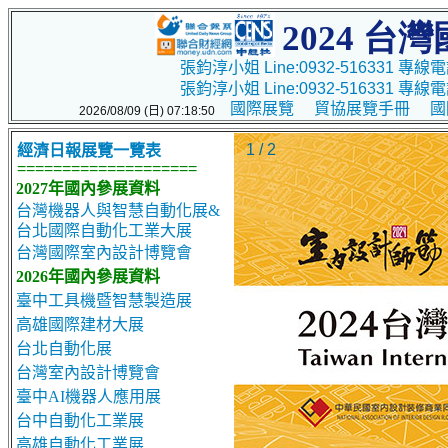
2024
台灣
張鈞淳小姐 Line:0932-516331 專線電話
張鈞淳小姐 Line:0932-516331 專線電話
國際展覽
貿協展覽手冊
國
2026/08/09 (日) 07:18:50
1 / 2
經濟日報展覽一覽表
====================
2027年國內參展資料
台灣機器人與智慧自動化展&
台北國際自動化工業大展
台灣國際室內設計博覽會
2026年國內參展資料
臺中工具機暨智慧製造展
高雄國際建材大展
台北自動化展
台灣室內設計博覽會
臺中AI機器人應用展
台中自動化工業展
高雄自動化工業展