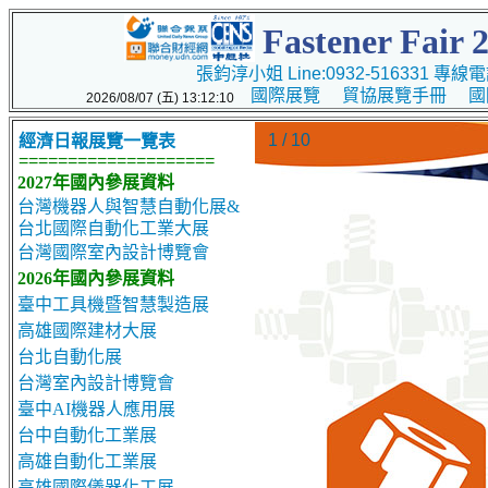
Fastener F
張鈞淳小姐 Line:0932-516331 專線電話
國際展覽
貿協展覽手冊
國
2026/08/07 (五) 13:12:10
1 / 10
經濟日報展覽一覽表
====================
2027年國內參展資料
台灣機器人與智慧自動化展&
台北國際自動化工業大展
台灣國際室內設計博覽會
2026年國內參展資料
臺中工具機暨智慧製造展
高雄國際建材大展
台北自動化展
台灣室內設計博覽會
臺中AI機器人應用展
台中自動化工業展
高雄自動化工業展
高雄國際儀器化工展