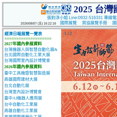
2025
台灣
張鈞淳小姐 Line:0932-516331 專線電話
國際展覽
貿協展覽手冊
國
2026/08/07 (五) 16:22:16
1 / 2
經濟日報展覽一覽表
====================
2027年國內參展資料
台灣機器人與智慧自動化展&
台北國際自動化工業大展
台灣國際室內設計博覽會
2026年國內參展資料
臺中工具機暨智慧製造展
高雄國際建材大展
台北自動化展
台灣室內設計博覽會
臺中AI機器人應用展
台中自動化工業展
高雄自動化工業展
高雄國際儀器化工展