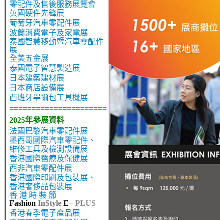
零配件及售後服務展覽會
英國硬件先鋒展
葡萄牙汽車零配件展
波蘭消費電子及家電展
泰國智慧移動暨汽車零配件
展
全美五金展
泰國電子智慧製造展
日本建築建材展
日本商店設備展
西班牙畢爾包工具機展
======================
2025年參展資料
法國巴黎汽車零配件展
墨西哥國際汽車零配件、
維修工具及檢測設備展
香港國際醫療及保健展
西非汽車零配件展
香港國際印刷及包裝展、
香港奢侈品包裝展
香 港 時 裝 節
Fashion
InStyle
E
+
PLUS
香港春季電子產品展