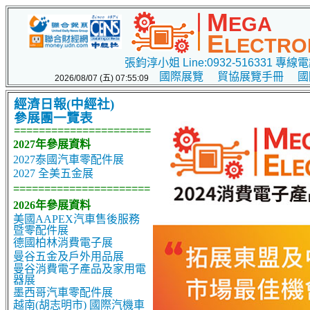
M
EGA
E
LECTRO
張鈞淳小姐 Line:0932-516331 專線電話
國際展覽
貿協展覽手冊
國
2026/08/07 (五) 07:55:09
經濟日報(中經社)
參展團一覽表
======================
2027年參展資料
2027泰國汽車零配件展
2027 全美五金展
======================
2026年參展資料
美國AAPEX汽車售後服務
暨零配件展
德國柏林消費電子展
曼谷五金及戶外用品展
曼谷消費電子產品及家用電
器展
墨西哥汽車零配件展
越南(胡志明市) 國際汽機車