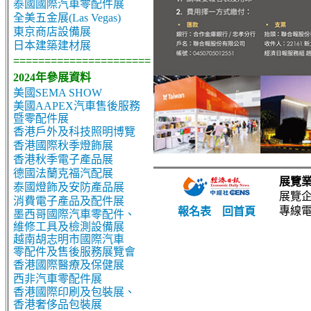
泰國國際汽車零配件展
全美五金展(Las Vegas)
東京商店設備展
日本建築建材展
======================
2024年參展資料
美國SEMA SHOW
美國AAPEX汽車售後服務
暨零配件展
香港戶外及科技照明博覽
香港國際秋季燈飾展
香港秋季電子產品展
德國法蘭克福汽配展
展覽
泰國燈飾及安防產品展
展覽企
消費電子產品及配件展
專線電話
報名表
回首頁
墨西哥國際汽車零配件、
維修工具及檢測設備展
越南胡志明市國際汽車
零配件及售後服務展覽會
香港國際醫療及保健展
西非汽車零配件展
香港國際印刷及包裝展、
香港奢侈品包裝展