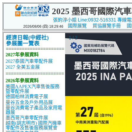
2025 墨西哥國際
張鈞淳小姐 Line:0932-516331 專線電話
國際展覽
貿協展覽手冊
國
2026/08/06 (四) 18:29:46
經濟日報(中經社)
1 / 2
參展團一覽表
======================
2027年參展資料
2027泰國汽車零配件展
2027 全美五金展
======================
2026年參展資料
美國AAPEX汽車售後服務
暨零配件展
德國柏林消費電子展
曼谷五金及戶外用品展
曼谷消費電子產品及家用電
器展
墨西哥汽車零配件展
越南(胡志明市) 國際汽機車
零配件及售後服務展覽會