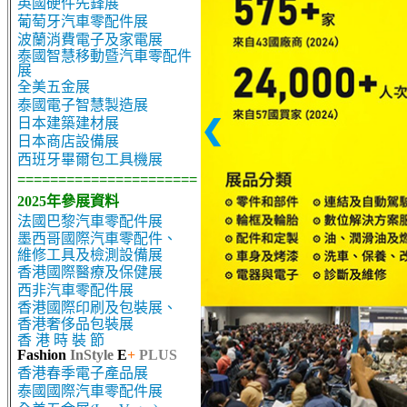
英國硬件先鋒展
葡萄牙汽車零配件展
波蘭消費電子及家電展
泰國智慧移動暨汽車零配件
展
全美五金展
泰國電子智慧製造展
❮
日本建築建材展
日本商店設備展
西班牙畢爾包工具機展
======================
2025年參展資料
法國巴黎汽車零配件展
墨西哥國際汽車零配件、
維修工具及檢測設備展
香港國際醫療及保健展
西非汽車零配件展
香港國際印刷及包裝展、
香港奢侈品包裝展
香 港 時 裝 節
Fashion
InStyle
E
+
PLUS
香港春季電子產品展
泰國國際汽車零配件展