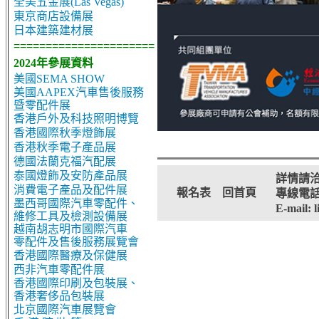
全美五金展(Las Vegas)
東京商店設備展
日本建築建材展
======================
2024年參展資料
美國SEMA SHOW
美國AAPEX汽車售後服務
暨零配件展
香港戶外及科技照明博覽
香港國際秋季燈飾展
香港秋季電子產品展
德國法蘭克福汽配展
泰國燈飾及安防產品展
詳情請洽
消費電子產品及配件展
報名表
回首頁
專線電話：+8
墨西哥國際汽車零配件、
E-mail: 
維修工具及檢測設備展
越南胡志明市國際汽車
零配件及售後服務展覽會
香港國際醫療及保健展
西非汽車零配件展
香港國際印刷及包裝展、
香港奢侈品包裝展
北京國際汽車展覽會